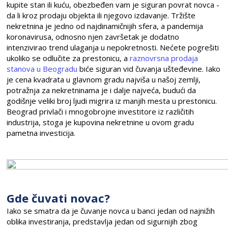
kupite stan ili kuću, obezbeđen vam je siguran povrat novca -
da li kroz prodaju objekta ili njegovo izdavanje. Tržište
nekretnina je jedno od najdinamičnijih sfera, a pandemija
koronavirusa, odnosno njen završetak je dodatno
intenzivirao trend ulaganja u nepokretnosti. Nećete pogrešiti
ukoliko se odlučite za prestonicu, a
raznovrsna prodaja
stanova u Beogradu
biće siguran vid čuvanja ušteđevine. Iako
je cena kvadrata u glavnom gradu najviša u našoj zemlji,
potražnja za nekretninama je i dalje najveća, budući da
godišnje veliki broj ljudi migrira iz manjih mesta u prestonicu.
Beograd privlači i mnogobrojne investitore iz različitih
industrija, stoga je kupovina nekretnine u ovom gradu
pametna investicija.
Gde čuvati novac?
Iako se smatra da je čuvanje novca u banci jedan od najnižih
oblika investiranja, predstavlja jedan od sigurnijih zbog