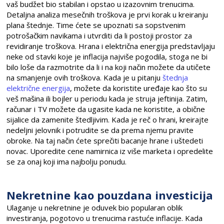
vaš budžet bio stabilan i opstao u izazovnim trenucima.
Detaljna analiza mesečnih troškova je prvi korak u kreiranju
plana štednje. Time ćete se upoznati sa sopstvenim
potrošačkim navikama i utvrditi da li postoji prostor za
revidiranje troškova. Hrana i električna energija predstavljaju
neke od stavki koje je inflacija najviše pogodila, stoga ne bi
bilo loše da razmotrite da li i na koji način možete da utičete
na smanjenje ovih troškova. Kada je u pitanju
štednja
električne energija
, možete da koristite uređaje kao što su
veš mašina ili bojler u periodu kada je struja jeftinija. Zatim,
računar i TV možete da ugasite kada ne koristite, a obične
sijalice da zamenite štedljivim. Kada je reč o hrani, kreirajte
nedeljni jelovnik i potrudite se da prema njemu pravite
obroke. Na taj način ćete sprečiti bacanje hrane i uštedeti
novac. Uporedite cene namirnica iz više marketa i opredelite
se za onaj koji ima najbolju ponudu.
Nekretnine kao pouzdana investicija
Ulaganje u nekretnine je oduvek bio popularan oblik
investiranja, pogotovo u trenucima rastuće inflacije. Kada