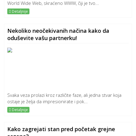
World Wide Web, skraćeno WWW, čiji je tvo...
Detaljnije
Nekoliko neočekivanih načina kako da
oduševite vašu partnerku!
Svaka veza prolazi kroz različite faze, ali jedna stvar koja
ostaje je želja da impresionirate i pok...
Detaljnije
Kako zagrejati stan pred početak grejne