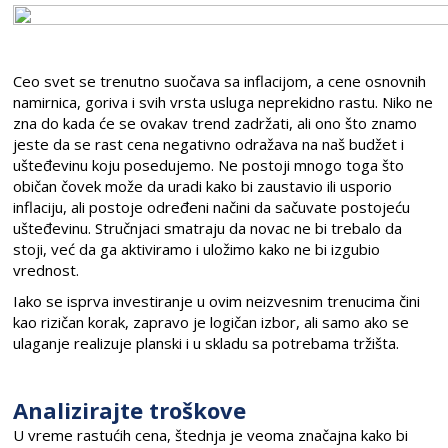
Ceo svet se trenutno suočava sa inflacijom, a cene osnovnih
namirnica, goriva i svih vrsta usluga neprekidno rastu. Niko ne
zna do kada će se ovakav trend zadržati, ali ono što znamo
jeste da se rast cena negativno odražava na naš budžet i
ušteđevinu koju posedujemo. Ne postoji mnogo toga što
običan čovek može da uradi kako bi zaustavio ili usporio
inflaciju, ali postoje određeni načini da sačuvate postojeću
ušteđevinu. Stručnjaci smatraju da novac ne bi trebalo da
stoji, već da ga aktiviramo i uložimo kako ne bi izgubio
vrednost.
Iako se isprva investiranje u ovim neizvesnim trenucima čini
kao rizičan korak, zapravo je logičan izbor, ali samo ako se
ulaganje realizuje planski i u skladu sa potrebama tržišta.
Analizirajte troškove
U vreme rastućih cena, štednja je veoma značajna kako bi