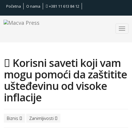
Početna
O nama
+381 11 613 84 12
Korisni saveti koji vam
mogu pomoći da zaštitite
ušteđevinu od visoke
inflacije
Biznis
Zanimljivosti