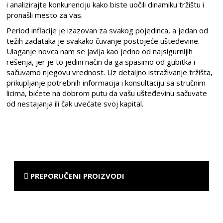
i analizirajte konkurenciju kako biste uočili dinamiku tržištu i
pronašli mesto za vas.
Period inflacije je izazovan za svakog pojedinca, a jedan od
težih zadataka je svakako čuvanje postojeće ušteđevine.
Ulaganje novca nam se javlja kao jedno od najsigurnijih
rešenja, jer je to jedini način da ga spasimo od gubitka i
sačuvamo njegovu vrednost. Uz detaljno istraživanje tržišta,
prikupljanje potrebnih informacija i konsultaciju sa stručnim
licima, bićete na dobrom putu da vašu ušteđevinu sačuvate
od nestajanja ili čak uvećate svoj kapital.
PREPORUČENI PROIZVODI