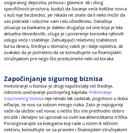
osiguranog depozita, prinosa i glavnice. Ali i zbog
specifičnosti prostora, budući da čuvanje veće količine novca
u kući nije bezbedno, jer nikada ne znate da li neko može da
vas pokrade i oduzme vam celu ušteđevinu. Današnja
situacija sa bankama je daleko drugačija od one koja je bila
aktuelna devedestih, stoga je i poverenje korisnika njihovih
usluga veće i stabilnije. Zahvaljujući relativnoj stabilnosti
kursa dinara, štednja u domaćoj valuti je i dalje isplativa, ali
svakako da je potrebno da se konsultujete sa finansijskim
stručnjakom pre nego što preduzmete neki od koraka.
Započinjanje sigurnog biznisa
Investiranje u biznise je drugi najučestaliji vid štednje,
odnosno uvećavanje postojećeg kapitala.
Pokretanje
sopstvenog biznisa
nije nimalo lak zadatak, pogotovo u doba
inflacije, te nosi sa sobom mnogo rizika. Zato je najsigurniji
način da uložite vaš novac u nešto što ste prethodno dobro
istražili i detaljno se upoznali sa svim karakteristikama tržišta.
Porazgovarajte sa kolegama koji rade u istom ili sličnom
sektoru, konsultujte se sa pravnim i finansijskim stručnjakom