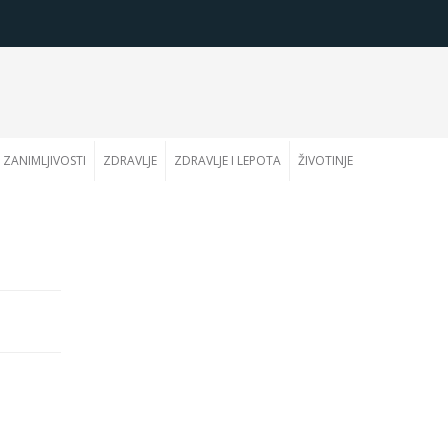
ZANIMLJIVOSTI
ZDRAVLJE
ZDRAVLJE I LEPOTA
ŽIVOTINJE