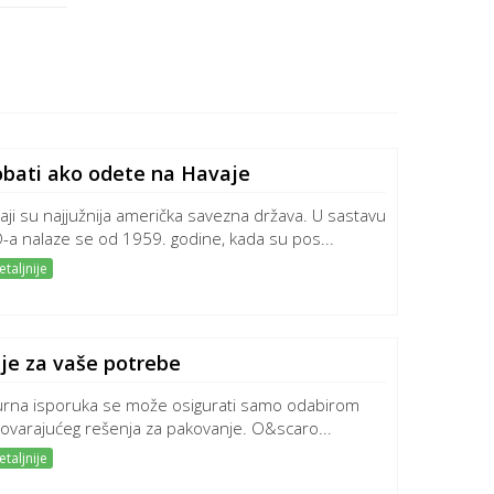
obati ako odete na Havaje
aji su najjužnija američka savezna država. U sastavu
-a nalaze se od 1959. godine, kada su pos...
taljnije
je za vaše potrebe
urna isporuka se može osigurati samo odabirom
ovarajućeg rešenja za pakovanje. O&scaro...
taljnije