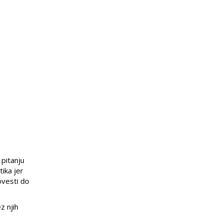
pitanju
ika jer
ovesti do
z njih