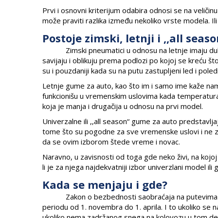
Prvi i osnovni kriterijum odabira odnosi se na veli
može praviti razlika između nekoliko vrste modela. I
Postoje zimski, letnji i ,,all seas
Zimski pneumatici u odnosu na letnje imaju dublju
savijaju i oblikuju prema podlozi po kojoj se kreću št
su i pouzdaniji kada su na putu zastupljeni led i poled
Letnje gume za auto, kao što im i samo ime kaže nam
funkcionišu u vremenskim uslovima kada temperatura 
koja je manja i drugačija u odnosu na prvi model.
Univerzalne ili ,,all season“ gume za auto predstav
tome što su pogodne za sve vremenske uslovi i ne 
da se ovim izborom štede vreme i novac.
Naravno, u zavisnosti od toga gde neko živi, na kojoj r
li je za njega najdekvatniji izbor univerzlani model il
Kada se menjaju i gde?
Zakon o bezbednosti saobraćaja na putevima pro
periodu od 1. novembra do 1. aprila. I to ukoliko se n
ukoliko nema zadržanog snega na kolovozu u tom del