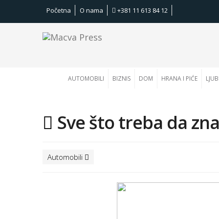
Početna
O nama
+381 11 613 84 12
AUTOMOBILI
BIZNIS
DOM
HRANA I PIĆE
LJUB
Sve što treba da zn
Automobili