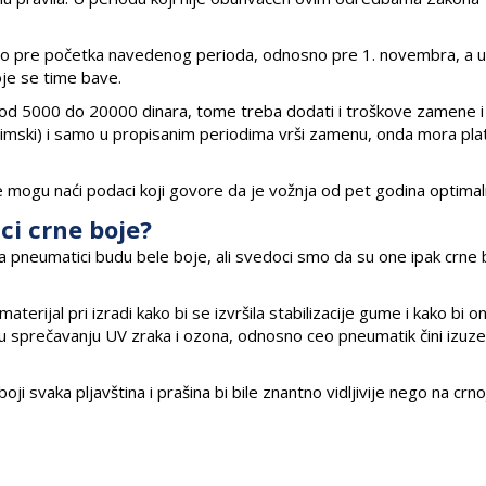
no pre početka navedenog perioda, odnosno pre 1. novembra, a 
oje se time bave.
 od 5000 do 20000 dinara, tome treba dodati i troškove zamene i
 zimski) i samo u propisanim periodima vrši zamenu, onda mora plat
se mogu naći podaci koji govore da je vožnja od pet godina optimal
ci crne boje?
matici budu bele boje, ali svedoci smo da su one ipak crne 
erijal pri izradi kako bi se izvršila stabilizacije gume i kako bi o
 u sprečavanju UV zraka i ozona, odnosno ceo pneumatik čini izuz
i svaka pljavština i prašina bi bile znantno vidljivije nego na crnoj