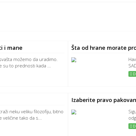
ti i mane
Šta od hrane morate pr
 svašta možemo da uradimo.
Hav
 su to prednosti kada ...
SAD
De
Izaberite pravo pakovan
aži neku veliku filozofiju, bitno
Sig
veličine tako da s...
odg
De