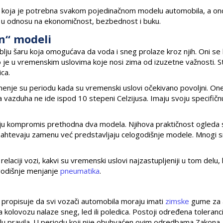
činu koja je potrebna svakom pojedinačnom modelu automobila, a o
li u odnosu na ekonomičnost, bezbednost i buku.
on“ modeli
 šaru koja omogućava da voda i sneg prolaze kroz njih. Oni se 
o je u vremenskim uslovima koje nosi zima od izuzetne važnosti. Sta
ica.
enje su periodu kada su vremenski uslovi očekivano povoljni. One
vazduha ne ide ispod 10 stepeni Celzijusa. Imaju svoju specifičn
ljaju kompromis prethodna dva modela. Njihova praktičnost ogleda
zahtevaju zamenu već predstavljaju celogodišnje modele. Mnogi 
elaciji vozi, kakvi su vremenski uslovi najzastupljeniji u tom delu,
i godišnje menjanje
pneumatika
.
pisuje da svi vozači automobila moraju imati
zimske
gume za 
a kolovozu nalaze sneg, led ili poledica. Postoji određena toleranci
u pravila. U periodu koji nije obuhvaćen ovim odredbama Zakona