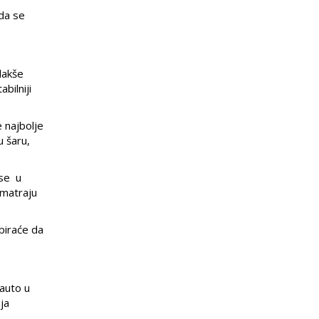
nda se
lakše
bilniji
 najbolje
u šaru,
 se u
smatraju
 biraće da
auto u
ja