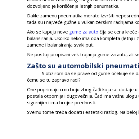
dozvoljeno je korišćenje letnjih penumatika.
Dakle zamenu pneumatika morate izvršiti neposred
tada su i najveće gužne u vulkanizerskim radnjama k
Ako se kupuju nove
gume za auto
čija se cena kreće
balansiranja. Ukoliko neko ima oba kompleta (letnji i
zamene i balansiranja svaki put.
Ne postoji propisani vek trajanja gume za auto, ali 
Zašto su automobilski pneumati
S obzirom da se prave od gume očekuje se da pneu
čemu se tu zapravo radi?
One poprimaju crnu boju zbog čađi koja se dodaje u mat
postala otpornija i dugovečnija. Čađ ima važnu ulogu
sigurnijim i ima brojne prednosti.
Svemu tome treba dodati i estetski razlog. Na beloj boj