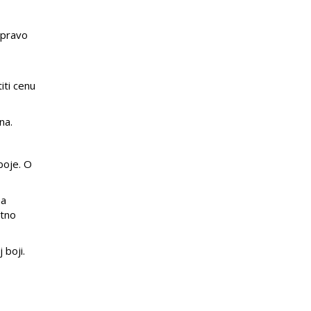
upravo
iti cenu
na.
boje. O
na
etno
 boji.