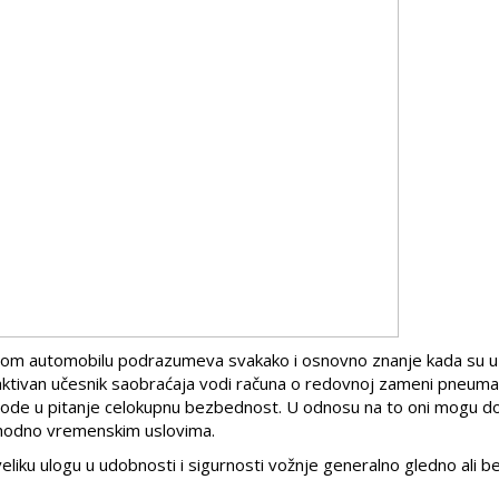
 automobilu podrazumeva svakako i osnovno znanje kada su u 
aktivan učesnik saobraćaja vodi računa o redovnoj zameni pneumat
 dovode u pitanje celokupnu bezbednost. U odnosu na to oni mogu d
shodno vremenskim uslovima.
liku ulogu u udobnosti i sigurnosti vožnje generalno gledno ali be