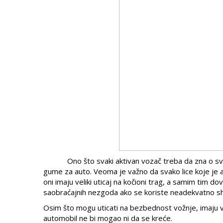
Ono što svaki aktivan vozač treba da zna o svom
gume za auto. Veoma je važno da svako lice koje je 
oni imaju veliki uticaj na kočioni trag, a samim tim
saobraćajnih nezgoda ako se koriste neadekvatno 
Osim što mogu uticati na bezbednost vožnje, imaju ve
automobil ne bi mogao ni da se kreće.