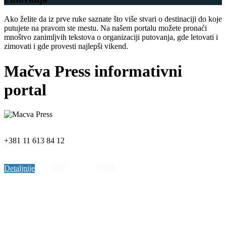
Ako želite da iz prve ruke saznate što više stvari o destinaciji do koje
putujete na pravom ste mestu. Na našem portalu možete pronaći
mnoštvo zanimljvih tekstova o organizaciji putovanja, gde letovati i
zimovati i gde provesti najlepši vikend.
Mačva Press informativni
portal
+381 11 613 84 12
Copyright © 2019 MacvaPress. All rights reserved.
Izrada sajta by
GW
, SEO by
WBS
Detaljnije
Detaljnije
Detaljnije
Detaljnije