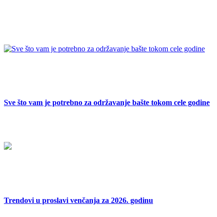
Sve što vam je potrebno za održavanje bašte tokom cele godine
Trendovi u proslavi venčanja za 2026. godinu