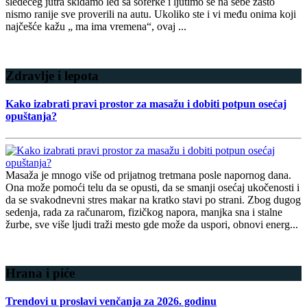
sledećeg jutra skidamo led sa šoferke i ljutimo se na sebe zašto
nismo ranije sve proverili na autu. Ukoliko ste i vi među onima koji
najčešće kažu „ ma ima vremena“, ovaj ...
Detaljnije
Zdravlje i lepota
Kako izabrati pravi prostor za masažu i dobiti potpun osećaj
opuštanja?
Masaža je mnogo više od prijatnog tretmana posle napornog dana.
Ona može pomoći telu da se opusti, da se smanji osećaj ukočenosti i
da se svakodnevni stres makar na kratko stavi po strani. Zbog dugog
sedenja, rada za računarom, fizičkog napora, manjka sna i stalne
žurbe, sve više ljudi traži mesto gde može da uspori, obnovi energ...
Detaljnije
Hrana i piće
Trendovi u proslavi venčanja za 2026. godinu