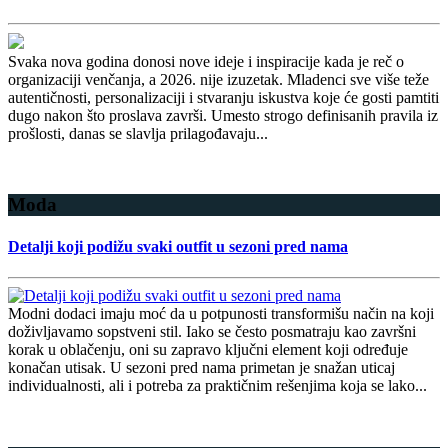
Svaka nova godina donosi nove ideje i inspiracije kada je reč o
organizaciji venčanja, a 2026. nije izuzetak. Mladenci sve više teže
autentičnosti, personalizaciji i stvaranju iskustva koje će gosti pamtiti
dugo nakon što proslava završi. Umesto strogo definisanih pravila iz
prošlosti, danas se slavlja prilagođavaju...
Detaljnije
Moda
Detalji koji podižu svaki outfit u sezoni pred nama
Modni dodaci imaju moć da u potpunosti transformišu način na koji
doživljavamo sopstveni stil. Iako se često posmatraju kao završni
korak u oblačenju, oni su zapravo ključni element koji određuje
konačan utisak. U sezoni pred nama primetan je snažan uticaj
individualnosti, ali i potreba za praktičnim rešenjima koja se lako...
Detaljnije