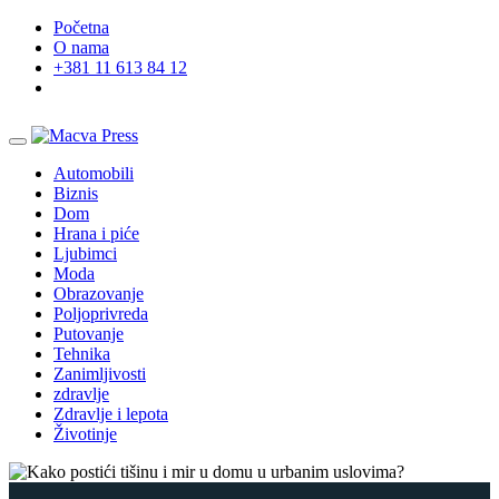
Početna
O nama
+381 11 613 84 12
Automobili
Biznis
Dom
Hrana i piće
Ljubimci
Moda
Obrazovanje
Poljoprivreda
Putovanje
Tehnika
Zanimljivosti
zdravlje
Zdravlje i lepota
Životinje