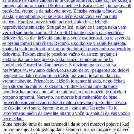
Zima neretko ume da nas iznenadi i da se prvi mrazevi pojave i kad
im vreme nije. I dok jednog dana šetamo u majici moguće je da već