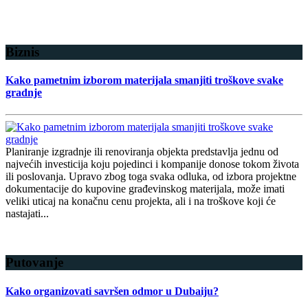
Biznis
Kako pametnim izborom materijala smanjiti troškove svake
gradnje
Planiranje izgradnje ili renoviranja objekta predstavlja jednu od
najvećih investicija koju pojedinci i kompanije donose tokom života
ili poslovanja. Upravo zbog toga svaka odluka, od izbora projektne
dokumentacije do kupovine građevinskog materijala, može imati
veliki uticaj na konačnu cenu projekta, ali i na troškove koji će
nastajati...
Detaljnije
Putovanje
Kako organizovati savršen odmor u Dubaiju?