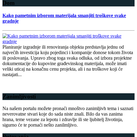
Dom
Kako pametnim izborom materijala smanjiti troškove svake
gradnje
Planiranje izgradnje ili renoviranja objekta predstavlja jednu od
najvećih investicija koju pojedinci i kompanije donose tokom života
ili poslovanja. Upravo zbog toga svaka odluka, od izbora projektne
dokumentacije do kupovine građevinskog materijala, može imati
veliki uticaj na konačnu cenu projekta, ali i na troškove koji će
nastajati...
Detaljnije
Zanimljivosti
Na našem portalu možete pronaći mnoštvo zanimljivh tema i saznati
neverovatne stvari koje do sada niste znali. Bilo da vas zanima
hrana, teme vezane za lepotu i zdravlje ili ste ljubitelj životinja,
sigurno će te pornaći nešto zanilmljivo.
Putovanja