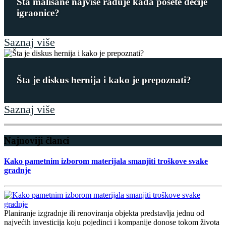
Šta mališane najviše raduje kada posete dečije
igraonice?
Saznaj više
Šta je diskus hernija i kako je prepoznati?
Saznaj više
Najnoviji članci
Kako pametnim izborom materijala smanjiti troškove svake
gradnje
Planiranje izgradnje ili renoviranja objekta predstavlja jednu od
najvećih investicija koju pojedinci i kompanije donose tokom života